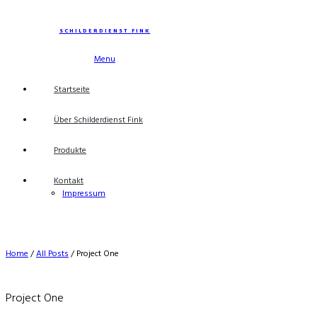
SCHILDERDIENST FINK
Menu
Startseite
Über Schilderdienst Fink
Produkte
Kontakt
Impressum
Home
/
All Posts
/
Project One
Project One