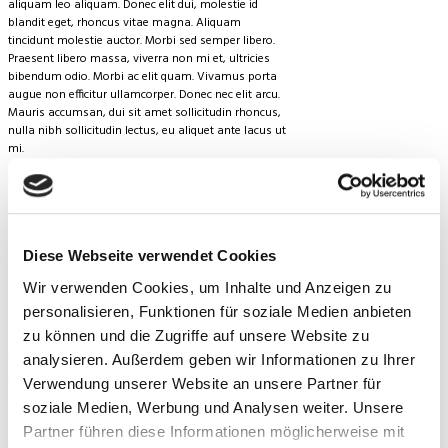
aliquam leo aliquam. Donec elit dui, molestie id
blandit eget, rhoncus vitae magna. Aliquam
tincidunt molestie auctor. Morbi sed semper libero.
Praesent libero massa, viverra non mi et, ultricies
bibendum odio. Morbi ac elit quam. Vivamus porta
augue non efficitur ullamcorper. Donec nec elit arcu.
Mauris accumsan, dui sit amet sollicitudin rhoncus,
nulla nibh sollicitudin lectus, eu aliquet ante lacus ut
mi.
Morbi quis fringilla ante, malesuada porttitor dui.
Donec eget elit sodales, eleifend nisi eleifend,
vulputate risus. Sed ac ante tempor, pretium metus
non, accumsan tortor. Class aptent taciti sociosqu
ad litora torquent per conubia nostra, per inceptos
Diese Webseite verwendet Cookies
himenaeos. Mauris interdum auctor nulla ut porta.
Praesent mauris ligula, tempus cursus dolor nec,
Wir verwenden Cookies, um Inhalte und Anzeigen zu
rutrum sagittis sem. Pellentesque convallis leo erat,
personalisieren, Funktionen für soziale Medien anbieten
id maximus tellus hendrerit et. Proin et vehicula
zu können und die Zugriffe auf unsere Website zu
ligula. Nunc non lorem dui. Nulla erat lacus,
vestibulum vitae interdum vel, gravida vel urna.
analysieren. Außerdem geben wir Informationen zu Ihrer
Aliquam semper semper maximus. Etiam finibus
Verwendung unserer Website an unsere Partner für
lobortis eros, quis mollis lacus lobortis ultricies. Sed
soziale Medien, Werbung und Analysen weiter. Unsere
in faucibus turpis. Duis luctus, turpis et finibus
bibendum, quam lorem molestie tellus, et laoreet
Partner führen diese Informationen möglicherweise mit