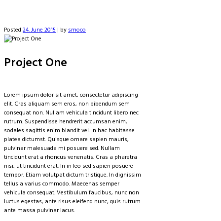
Posted
24. June 2015
|
by
smoco
Project One
Lorem ipsum dolor sit amet, consectetur adipiscing
elit. Cras aliquam sem eros, non bibendum sem
consequat non. Nullam vehicula tincidunt libero nec
rutrum. Suspendisse hendrerit accumsan enim,
sodales sagittis enim blandit vel. In hac habitasse
platea dictumst. Quisque ornare sapien mauris,
pulvinar malesuada mi posuere sed. Nullam
tincidunt erat a rhoncus venenatis. Cras a pharetra
nisi, ut tincidunt erat. In in leo sed sapien posuere
tempor. Etiam volutpat dictum tristique. In dignissim
tellus a varius commodo. Maecenas semper
vehicula consequat. Vestibulum faucibus, nunc non
luctus egestas, ante risus eleifend nunc, quis rutrum
ante massa pulvinar lacus.