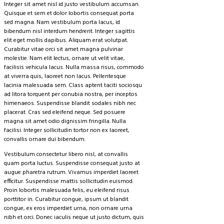
Integer sit amet nisl id justo vestibulum accumsan.
Quisque et sem et dolor lobortis consequat porta
sed magna. Nam vestibulum porta lacus, id
bibendum nisl interdum hendrerit. Integer sagittis
elit eget mollis dapibus. Aliquam erat volutpat.
Curabitur vitae orci sit amet magna pulvinar
molestie. Nam elit lectus, ornare ut velit vitae,
facilisis vehicula lacus. Nulla massa risus, commodo
at viverra quis, laoreet non lacus. Pellentesque
lacinia malesuada sem. Class aptent taciti sociosqu
ad litora torquent per conubia nostra, per inceptos
himenaeos. Suspendisse blandit sodales nibh nec
placerat. Cras sed eleifend neque. Sed posuere
magna sit amet odio dignissim fringilla. Nulla
facilisi. Integer sollicitudin tortor non ex laoreet,
convallis ornare dui bibendum.
Vestibulum consectetur libero nisl, at convallis
quam porta luctus. Suspendisse consequat justo at
augue pharetra rutrum. Vivamus imperdiet laoreet
efficitur. Suspendisse mattis sollicitudin euismod.
Proin lobortis malesuada felis, eu eleifend risus
porttitor in. Curabitur congue, ipsum ut blandit
congue, ex eros imperdiet urna, non ornare urna
nibh et orci. Donec iaculis neque ut justo dictum, quis